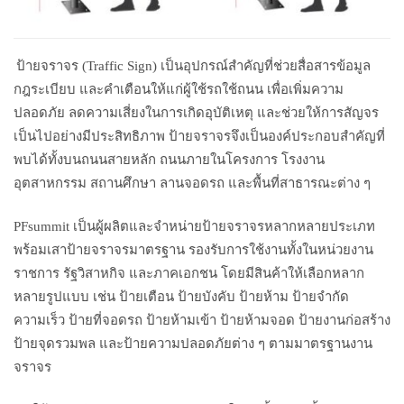
ป้ายจราจร (Traffic Sign) เป็นอุปกรณ์สำคัญที่ช่วยสื่อสารข้อมูล
กฎระเบียบ และคำเตือนให้แก่ผู้ใช้รถใช้ถนน เพื่อเพิ่มความ
ปลอดภัย ลดความเสี่ยงในการเกิดอุบัติเหตุ และช่วยให้การสัญจร
เป็นไปอย่างมีประสิทธิภาพ ป้ายจราจรจึงเป็นองค์ประกอบสำคัญที่
พบได้ทั้งบนถนนสายหลัก ถนนภายในโครงการ โรงงาน
อุตสาหกรรม สถานศึกษา ลานจอดรถ และพื้นที่สาธารณะต่าง ๆ
PFsummit เป็นผู้ผลิตและจำหน่ายป้ายจราจรหลากหลายประเภท
พร้อมเสาป้ายจราจรมาตรฐาน รองรับการใช้งานทั้งในหน่วยงาน
ราชการ รัฐวิสาหกิจ และภาคเอกชน โดยมีสินค้าให้เลือกหลาก
หลายรูปแบบ เช่น ป้ายเตือน ป้ายบังคับ ป้ายห้าม ป้ายจำกัด
ความเร็ว ป้ายที่จอดรถ ป้ายห้ามเข้า ป้ายห้ามจอด ป้ายงานก่อสร้าง
ป้ายจุดรวมพล และป้ายความปลอดภัยต่าง ๆ ตามมาตรฐานงาน
จราจร