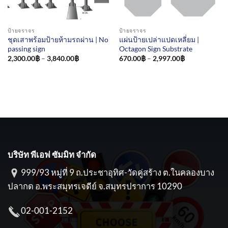
ป้ายจราจร
ป้ายจราจร
ชุดเสาพร้อมป้ายห้ามรถผ่าน | No
แผ่นป้ายเปล่าแปดเหลี่ยม |
passing sign
Octagon Sign Substrate
Price
Price
2,300.00
฿
–
3,840.00
฿
670.00
฿
–
2,997.00
฿
range:
range:
2,300.00฿
670.00฿
through
through
3,840.00฿
2,997.00฿
บริษัท พีเอฟ ซัมมิท จำกัด
999/93 หมู่ที่ 9 ถ.ประชาอุทิศ-วัดคู่สร้าง ต.ในคลองบาง
ปลากด อ.พระสมุทรเจดีย์ จ.สมุทรปราการ 10290
02-001-2152