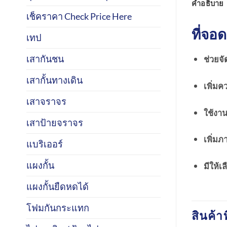
คำอธิบาย
เช็คราคา Check Price Here
ที่จอ
เทป
เสากันชน
ช่วยจัด
เสากั้นทางเดิน
เพิ่ม
เสาจราจร
ใช้งา
เสาป้ายจราจร
เพิ่มภ
แบริเออร์
แผงกั้น
มีให้
แผงกั้นยืดหดได้
โฟมกันกระแทก
สินค้าท