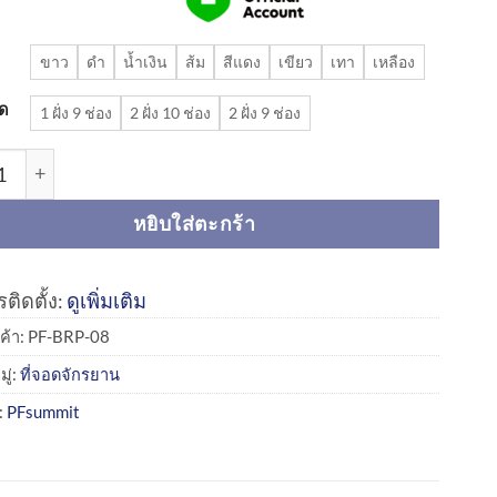
ขาว
ดำ
น้ำเงิน
ส้ม
สีแดง
เขียว
เทา
เหลือง
อด
1 ฝั่ง 9 ช่อง
2 ฝั่ง 10 ช่อง
2 ฝั่ง 9 ช่อง
ที่จอดจักรยาน | Bike rack-BRP-08 ชิ้น
หยิบใส่ตะกร้า
ติดตั้ง:
ดูเพิ่มเติม
ค้า:
PF-BRP-08
ู่:
ที่จอดจักรยาน
:
PFsummit