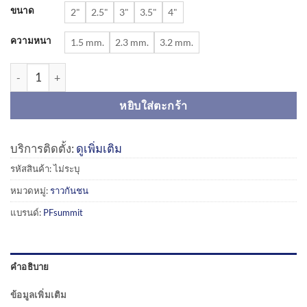
ขนาด
2"
2.5"
3"
3.5"
4"
ความหนา
1.5 mm.
2.3 mm.
3.2 mm.
จำนวน ราวเหล็กกันชน (CPB-Y07) | Crash Protection Barriers ชิ้น
หยิบใส่ตะกร้า
บริการติดตั้ง:
ดูเพิ่มเติม
รหัสสินค้า:
ไม่ระบุ
หมวดหมู่:
ราวกันชน
แบรนด์:
PFsummit
คำอธิบาย
ข้อมูลเพิ่มเติม