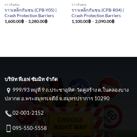
ราวกันชน
ราวกันชน
ราวเหล็กกันชน (CPB-Y05) |
ราวเหล็กกันชน (CPB-R04) |
Crash Protection Barriers
Crash Protection Barriers
Price
Price
1,600.00
฿
–
3,280.00
฿
1,100.00
฿
–
2,090.00
฿
range:
range:
1,600.00฿
1,100.00฿
through
through
3,280.00฿
2,090.00฿
บริษัท พีเอฟ ซัมมิท จำกัด
999/93 หมู่ที่ 9 ถ.ประชาอุทิศ-วัดคู่สร้าง ต.ในคลองบาง
ปลากด อ.พระสมุทรเจดีย์ จ.สมุทรปราการ 10290
02-001-2152
095-550-5558