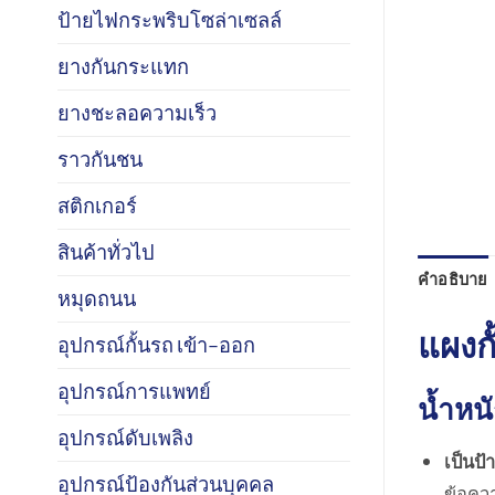
ป้ายไฟกระพริบโซล่าเซลล์
ยางกันกระแทก
ยางชะลอความเร็ว
ราวกันชน
สติกเกอร์
สินค้าทั่วไป
คำอธิบาย
หมุดถนน
แผงกั
อุปกรณ์กั้นรถ เข้า–ออก
อุปกรณ์การแพทย์
น้ำหน
อุปกรณ์ดับเพลิง
เป็นป้
อุปกรณ์ป้องกันส่วนบุคคล
ข้อควา