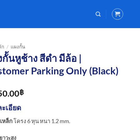
ัก
/
แผงกั้น
กั้นหูช้าง สีดำ มีล้อ |
tomer Parking Only (Black)
50.00
฿
ะเอียด
เหล็ก
โครง 6 หุน หนา 1.2 mm.
ยาวxสูง