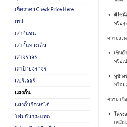
เช็คราคา Check Price Here
ดีไซน์
เทป
หรือจุ
เสากันชน
ความสะด
เสากั้นทางเดิน
เข็นย้
เสาจราจร
หรือเ
เสาป้ายจราจร
หูช้าง
แบริเออร์
หรือป
แผงกั้น
ความแข็
แผงกั้นยืดหดได้
โครงสร
โฟมกันกระแทก
เหมือ