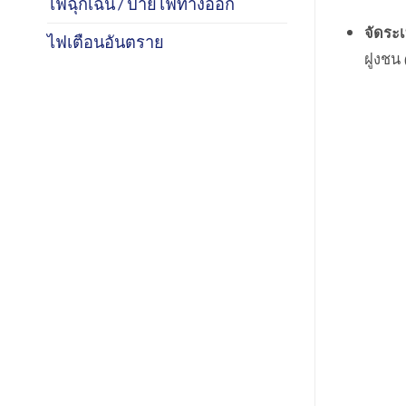
ไฟฉุกเฉิน / ป้ายไฟทางออก
จัดระเ
ไฟเตือนอันตราย
ฝูงชน 