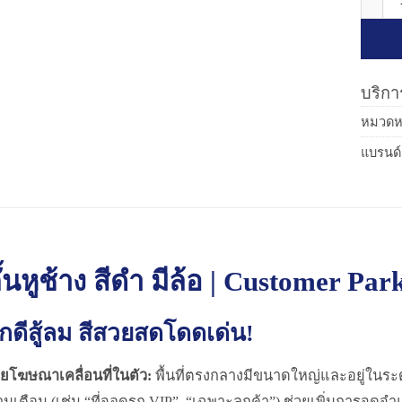
บริการ
หมวดหม
แบรนด์
้นหูช้าง สีดำ มีล้อ | Customer Pa
ักดีสู้ลม สีสวยสดโดดเด่น!
ายโฆษณาเคลื่อนที่ในตัว:
พื้นที่ตรงกลางมีขนาดใหญ่และอยู่ในระ
มเตือน (เช่น “ที่จอดรถ VIP”, “เฉพาะลูกค้า”) ช่วยเพิ่มการจดจำ