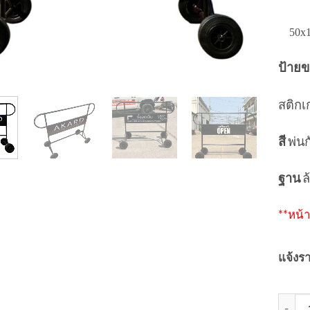
50x15
ป้าย
สติกเ
สี
พ่น
ฐาน
ล้
**หน้า
แจ้งรา
จำนวน 