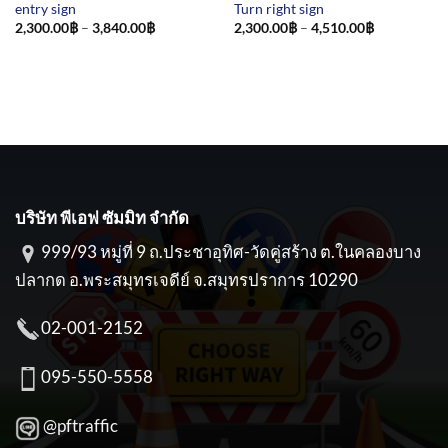
entry sign
Turn right sign
Price
Price
2,300.00
฿
–
3,840.00
฿
2,300.00
฿
–
4,510.00
฿
range:
range:
2,300.00฿
2,300.00฿
through
through
3,840.00฿
4,510.00฿
บริษัท พีเอฟ ซัมมิท จำกัด
999/93 หมู่ที่ 9 ถ.ประชาอุทิศ-วัดคู่สร้าง ต.ในคลองบาง
ปลากด อ.พระสมุทรเจดีย์ จ.สมุทรปราการ 10290
02-001-2152
095-550-5558
@pftraffic