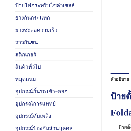
ป้ายไฟกระพริบโซล่าเซลล์
ยางกันกระแทก
ยางชะลอความเร็ว
ราวกันชน
สติกเกอร์
สินค้าทั่วไป
หมุดถนน
คำอธิบาย
อุปกรณ์กั้นรถ เข้า–ออก
ป้ายตั
อุปกรณ์การแพทย์
Folda
อุปกรณ์ดับเพลิง
ป้ายตั
อุปกรณ์ป้องกันส่วนบุคคล