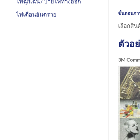
ไฟฉุกเฉิน / ป้ายไฟทางออก
ขั้นตอนการส
ไฟเตือนอันตราย
เลือกสินค
ตัวอย
3M Comme