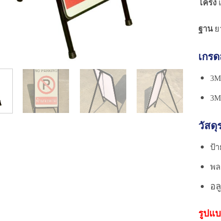
โครง
ฐาน
ย
เกรดส
3M 
3M 
วัสดุ
ป้า
พล
อล
รูปแบ