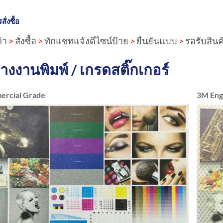
ั่งซื้อ
้า
>
สั่งซื้อ
>
ทักแชทแจ้งดีไซน์ป้าย
>
ยืนยันแบบ
>
รอรับสินค
่างงานพิมพ์ / เกรดสติ๊กเกอร์
rcial Grade
3M Eng