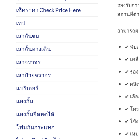
รองรับการต
เช็คราคา Check Price Here
สถานที่ต่า
เทป
สามารถผล
เสากันชน
✔ พับเ
เสากั้นทางเดิน
✔ เคล
เสาจราจร
✔ รองร
เสาป้ายจราจร
✔ ผลิต
แบริเออร์
✔ เลือ
แผงกั้น
✔ โคร
แผงกั้นยืดหดได้
✔ ใช้
โฟมกันกระแทก
✔ เหม