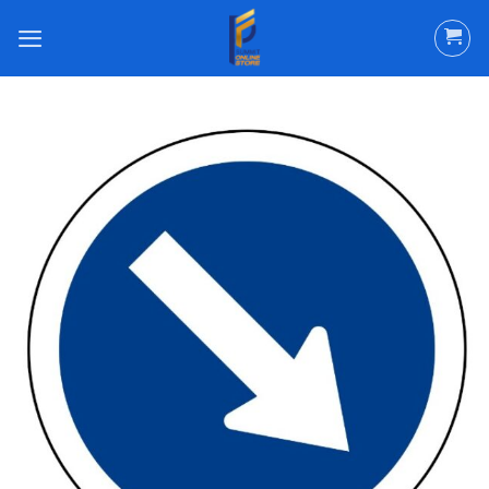
ข้าม
ไป
ยัง
เนื้อหา