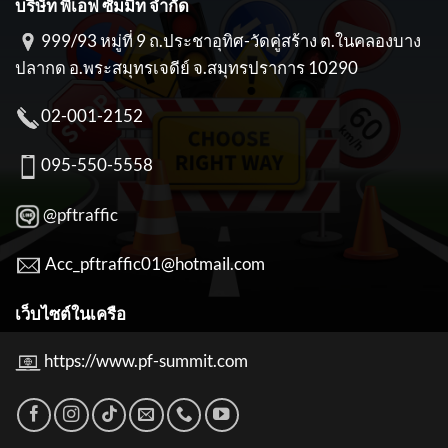
บริษัท พีเอฟ ซัมมิท จำกัด
999/93 หมู่ที่ 9 ถ.ประชาอุทิศ-วัดคู่สร้าง ต.ในคลองบาง
ปลากด อ.พระสมุทรเจดีย์ จ.สมุทรปราการ 10290
02-001-2152
095-550-5558
@pftraffic
Acc_pftraffic01@hotmail.com
เว็บไซต์ในเครือ
https://www.pf-summit.com