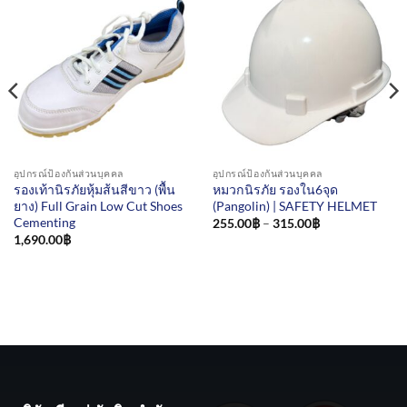
อุปกรณ์ป้องกันส่วนบุคคล
อุปกรณ์ป้องกันส่วนบุคคล
รองเท้านิรภัยหุ้มส้นสีขาว (พื้น
หมวกนิรภัย รองใน6จุด
ยาง) Full Grain Low Cut Shoes
(Pangolin) | SAFETY HELMET
Cementing
Price
255.00
฿
–
315.00
฿
range:
1,690.00
฿
255.00฿
through
315.00฿