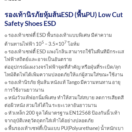
รองเท้านิรภัยหุ้มส้นESD (พื้นPU) Low Cut
Safety Shoes ESD
๐ รองเท้าเซฟตี้ ESD พื้นรองเท้าแบบพิเศษ มีค่าความ
5
7
ต้านทานไฟฟ้า 10
– 3.5×10
โอห์ม
๐ รองเท้าเซฟตี้ ESD แพงโกลิน สามารถใช้ในพืนทีมีกระแส
ไฟฟ้าสถิตย์และอาจเป็นอันตราย
ต่ออุปกรณ์แผงวงจรไฟฟ้าจุดที่สําคัญ หรือฝุ่นที่ระเบิด/ลุก
ไหม้ติดไฟได้เพิมความปลอดภัยให้แก่ผู้สวมใส่ขณะใช้งาน
๐ รองเท้านิรภัย หุ้มส้น หนังแท้ Tango มีความทนทาน อายุ
การใช้งานยาวนาน
๐ หนังวัวแท้ฟอกนิ่มพิเศษ ทําให้สวมใส่สบาย ลดการเสียดสี
ต่อผิวหนัง สวมใส่ได้ใน ระยะเวลาอันยาวนาน
๐ หัวเหล็ก 200 จูล ได้มาตรฐาน EN12568 ป้องกันนิ้วเท้า
จากอุบัติเหตุวัตถุตกใส่เท้าได้อย่างปลอดภัย
๐ พื้นรองเท้าเซฟตี้เป็นแบบ PU(Polyurethane) น้ำหนักเบา