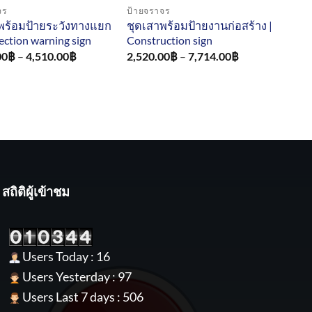
จร
ป้ายจราจร
พร้อมป้ายระวังทางแยก
ชุดเสาพร้อมป้ายงานก่อสร้าง |
section warning sign
Construction sign
Price
Price
00
฿
–
4,510.00
฿
2,520.00
฿
–
7,714.00
฿
range:
range:
1,850.00฿
2,520.00฿
through
through
4,510.00฿
7,714.00฿
สถิติผู้เข้าชม
Users Today : 16
Users Yesterday : 97
Users Last 7 days : 506