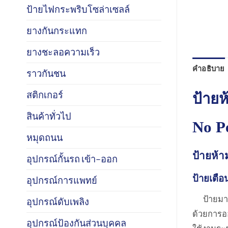
ป้ายไฟกระพริบโซล่าเซลล์
ยางกันกระแทก
ยางชะลอความเร็ว
คำอธิบาย
ราวกันชน
สติกเกอร์
ป้ายห
สินค้าทั่วไป
No P
หมุดถนน
ป้ายห้า
อุปกรณ์กั้นรถ เข้า–ออก
ป้ายเตือน
อุปกรณ์การแพทย์
ป้ายมา
อุปกรณ์ดับเพลิง
ด้วยการอ
อุปกรณ์ป้องกันส่วนบุคคล