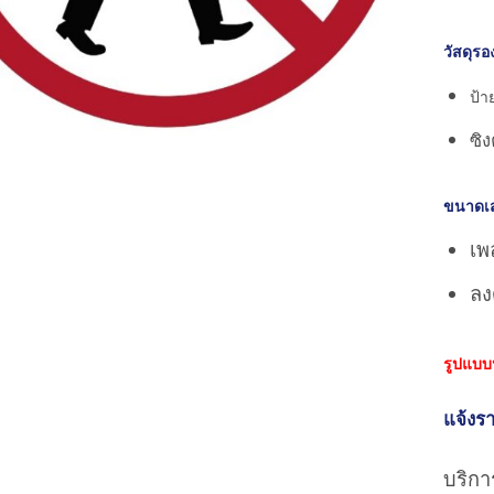
วัสดุรอ
ป้า
ซิ
ขนาดเส
เพล
ลงด
รูปแบบ
แจ้งรา
บริการ