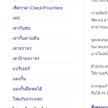
ใช้งานระ
เช็คราคา Check Price Here
เราผลิตป้
เทป
ชัดเจน อ่
สาธารณ
เสากันชน
เสากั้นทางเดิน
จุดเด่นข
ขนาดแม่นย
เสาจราจร
อาจไม่สม
เสาป้ายจราจร
ด้วยประส
แบริเออร์
ใช้งานจริ
แผงกั้น
หากคุณกำ
แผงกั้นยืดหดได้
ถือได้ PF
โฟมกันกระแทก
ขั้นตอนการส