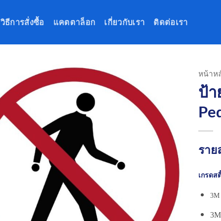
วิธีการสั่งซื้อ
แคตตาล็อก
เกี่ยวกับเรา
ติดต่อเรา
หน้าหล
ป้า
Ped
รายล
เกรดสติ
3M 
3M 