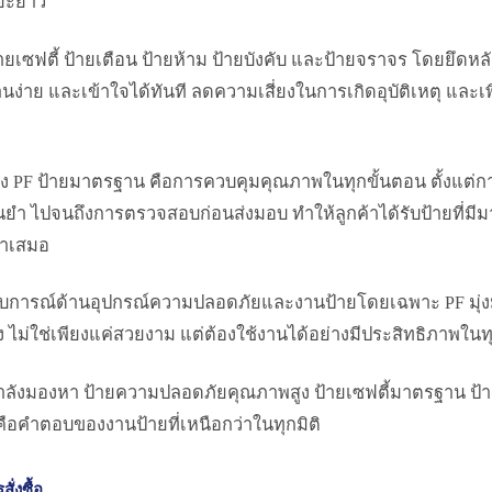
ยะยาว
ายเซฟตี้ ป้ายเตือน ป้ายห้าม ป้ายบังคับ และป้ายจราจร โดยยึด
านง่าย และเข้าใจได้ทันที ลดความเสี่ยงในการเกิดอุบัติเหตุ แล
ะ
อง PF ป้ายมาตรฐาน คือการควบคุมคุณภาพในทุกขั้นตอน ตั้งแต่ก
ำ ไปจนถึงการตรวจสอบก่อนส่งมอบ ทำให้ลูกค้าได้รับป้ายที่มีมา
่ำเสมอ
บการณ์ด้านอุปกรณ์ความปลอดภัยและงานป้ายโดยเฉพาะ PF มุ่งมั
ง ไม่ใช่เพียงแค่สวยงาม แต่ต้องใช้งานได้อย่างมีประสิทธิภาพใ
ลังมองหา ป้ายความปลอดภัยคุณภาพสูง ป้ายเซฟตี้มาตรฐาน ป้า
 คือคำตอบของงานป้ายที่เหนือกว่าในทุกมิติ
ั่งซื้อ