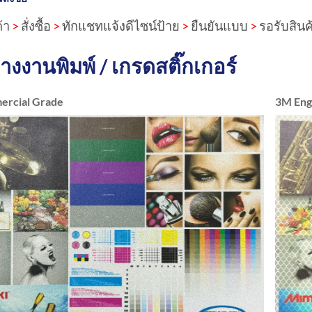
้า
>
สั่งซื้อ
>
ทักแชทแจ้งดีไซน์ป้าย
>
ยืนยันแบบ
>
รอรับสินค
่างงานพิมพ์ / เกรดสติ๊กเกอร์
rcial Grade
3M Eng