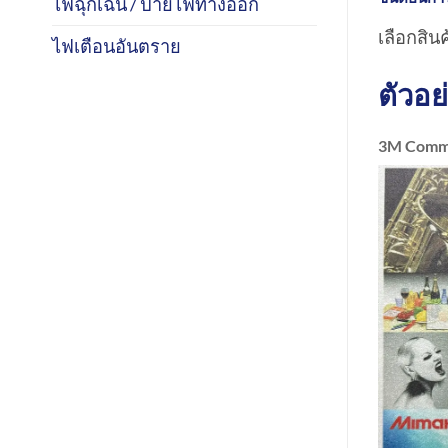
ไฟฉุกเฉิน / ป้ายไฟทางออก
เลือกสินค
ไฟเตือนอันตราย
ตัวอย
3M Comme