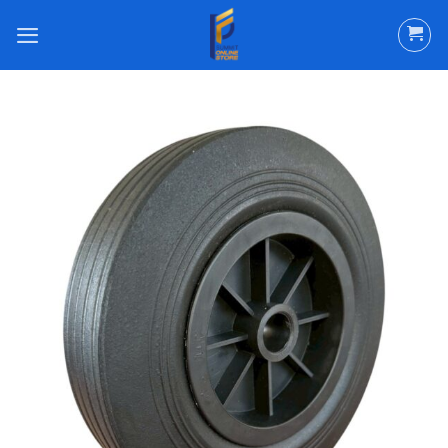
ข้าม
ไป
ยัง
เนื้อหา