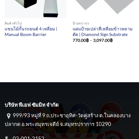
สินค้าทั่วไป
ป้ายจราจร
แขนไม้กั้นรถยนต์ 4 เหลี่ยม |
แผ่นป้ายเปล่าสี่เหลี่ยมข้าวหลาม
Manual Boom Barrier
ตัด | Diamond Sign Substrate
Price
770.00
฿
–
3,097.00
฿
range:
770.00฿
through
3,097.00฿
บริษัท พีเอฟ ซัมมิท จำกัด
999/93 หมู่ที่ 9 ถ.ประชาอุทิศ-วัดคู่สร้าง ต.ในคลองบาง
ปลากด อ.พระสมุทรเจดีย์ จ.สมุทรปราการ 10290
02-001-2152