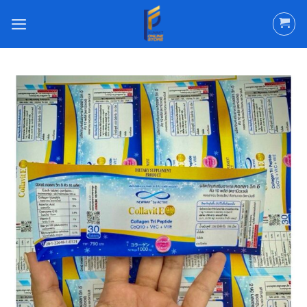
ข้าม
ไป
ยัง
เนื้อหา