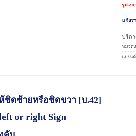
รูปแบบ
แจ้งรา
บริการ
หมวดหม
แบรนด์
ห้ชิดซ้ายหรือชิดขวา [บ.42]
left or right Sign
ังคับ