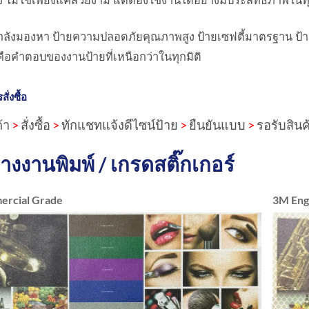
ง ไม่ใช่เพียงแค่สวยงาม แต่ต้องใช้งานได้อย่างมีประสิทธิภาพใ
ลังมองหา ป้ายความปลอดภัยคุณภาพสูง ป้ายเซฟตี้มาตรฐาน ป้า
 คือคำตอบของงานป้ายที่เหนือกว่าในทุกมิติ
ั่งซื้อ
้า
>
สั่งซื้อ
>
ทักแชทแจ้งดีไซน์ป้าย
>
ยืนยันแบบ
>
รอรับสินค
่างงานพิมพ์ / เกรดสติ๊กเกอร์
rcial Grade
3M Eng