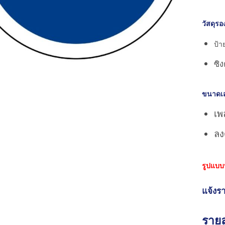
วัสดุรอ
ป้า
ซิ
ขนาดเส
เพล
ลงด
รูปแบบ
แจ้งรา
รายล