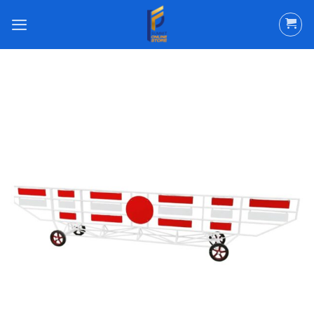
ข้าม
ไป
ยัง
เนื้อหา