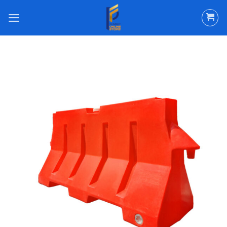
ข้าม
ไป
ยัง
เนื้อหา