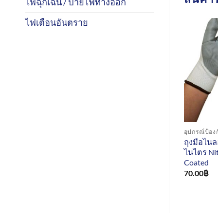
ไฟฉุกเฉิน / ป้ายไฟทางออก
ไฟเตือนอันตราย
อุปกรณ์ป้อง
ถุงมือไน
ไนไตร Nit
Coated
70.00
฿