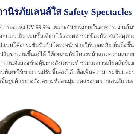
ตานิรภัยเลนส์ใส Safety Spectacle
ใส กรองแสง UV 99.9% เหมาะกับงานภายในอาคาร, งานในห
อกแบบเป็นแบบชิ้นเดียว ไร้รอยต่อ ช่วยป้องกันเศษวัสดุต่
ูปแบบโค้งกระชับรับกับโครงหน้าช่วยให้ปลอดภัยเพิ่มยิ่งขึ้น
ปรับขาแว่นขึ้นลงได้ ให้เหมาะกับโครงหน้าและความสบา
แว่นทั้งสองข้างหุ้มยางสังเคราะห์ ช่วยลดการเสียดสีบร
พิเศษให้ขาแว่ นปรับขึ้น-ลงได้ เพื่อเพิ่มความกระชับและป
กขึ้นรูปด้วยยางสังเคราะห์อ่อนนุ่ม ลดแรงกดจากเลนส์แว่