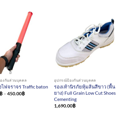
้องกันส่วนบุคคล
อุปกรณ์ป้องกันส่วนบุคคล
รองเท้านิรภัยหุ้มส้นสีขาว (พื้น
ไฟจราจร Traffic baton
ยาง) Full Grain Low Cut Shoes
Price
฿
–
450.00
฿
range:
Cementing
175.00฿
1,690.00
฿
through
450.00฿