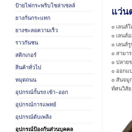
ป้ายไฟกระพริบโซล่าเซลล์
แว่น
ยางกันกระแทก
๐ เลนส์
ยางชะลอความเร็ว
๐ เลนส์อ
ราวกันชน
๐ เลนส์ร
๐ สามาร
สติกเกอร์
๐ ปลายขา
สินค้าทั่วไป
๐ ออกแบบ
หมุดถนน
๐ สันจมู
ทัศนวิสัย
อุปกรณ์กั้นรถ เข้า–ออก
อุปกรณ์การแพทย์
อุปกรณ์ดับเพลิง
อุปกรณ์ป้องกันส่วนบุคคล