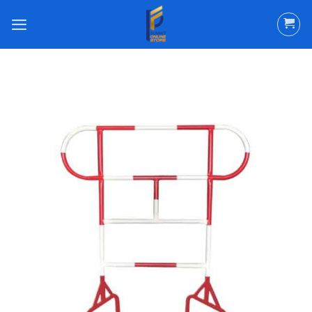
ข้าม
ไป
ยัง
เนื้อหา