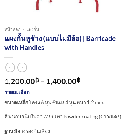
หน้าหลัก
/
แผงกั้น
แผงกั้นหูช้าง (แบบไม่มีล้อ) | Barricade
with Handles
Price
1,200.00
–
1,400.00
฿
฿
range:
รายละเอียด
1,200.00฿
through
ขนาดเหล็ก
โครง 6 หุน ซี่แผง 4 หุน หนา 1.2 mm.
1,400.00฿
สี
พ่นกันสนิมในตัว เทียบเท่า Powder coating (ขาว/แดง)
ฐาน
มียางรองกันเสียง