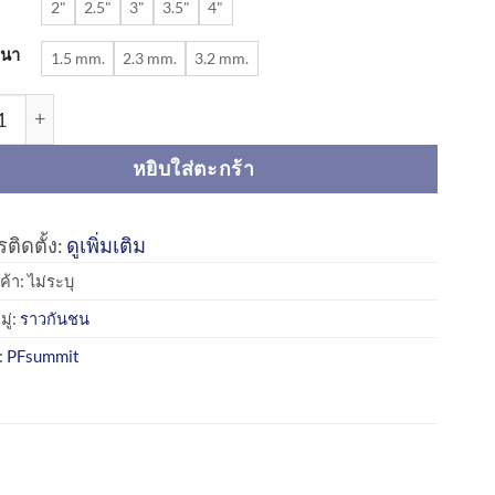
2"
2.5"
3"
3.5"
4"
นา
1.5 mm.
2.3 mm.
3.2 mm.
ราวเหล็กกันชน (CPB-Y03) | Crash Protection Barriers ชิ้น
หยิบใส่ตะกร้า
ติดตั้ง:
ดูเพิ่มเติม
ค้า:
ไม่ระบุ
ู่:
ราวกันชน
:
PFsummit