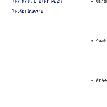
ไฟฉุกเฉิน / ป้ายไฟทางออก
ขนาดเ
ไฟเตือนอันตราย
ป้องก
ติดตั้