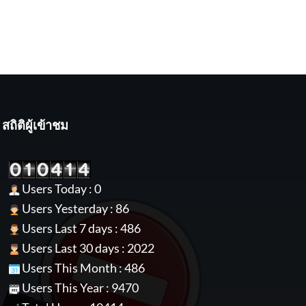
range:
range:
900.00฿
3,680.00฿
through
through
1,860.00฿
7,280.00฿
สถิติผู้เข้าชม
Users Today : 0
Users Yesterday : 86
Users Last 7 days : 486
Users Last 30 days : 2022
Users This Month : 486
Users This Year : 9470