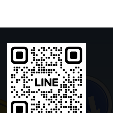
range:
range:
1,600.00฿
2,200.00฿
through
through
3,280.00฿
4,000.00฿