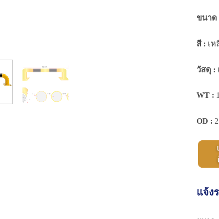
ขนาด 
สี :
เหล
วัสดุ :
WT :
1
OD :
2″
แจ้งร