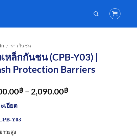
ัก
/
ราวกันชน
เหล็กกันชน (CPB-Y03) |
sh Protection Barriers
Price
00.00
–
2,090.00
฿
฿
range:
ะเอียด
1,100.00฿
through
– CPB-Y03
2,090.00฿
ยาวxสูง