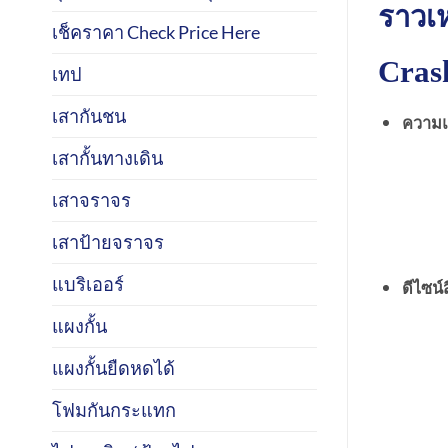
ราวเ
เช็คราคา Check Price Here
Crash
เทป
เสากันชน
ความแ
เสากั้นทางเดิน
เสาจราจร
เสาป้ายจราจร
แบริเออร์
ดีไซน์
แผงกั้น
แผงกั้นยืดหดได้
โฟมกันกระแทก