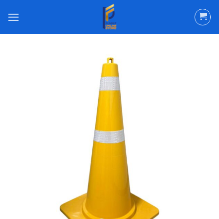
ข้าม
ไป
ยัง
เนื้อหา