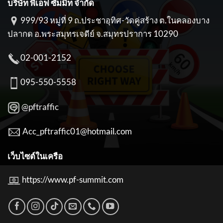
บริษัท พีเอฟ ซัมมิท จำกัด
999/93 หมู่ที่ 9 ถ.ประชาอุทิศ-วัดคู่สร้าง ต.ในคลองบาง
ปลากด อ.พระสมุทรเจดีย์ จ.สมุทรปราการ 10290
02-001-2152
095-550-5558
@pftraffic
Acc_pftraffic01@hotmail.com
เว็บไซต์ในเครือ
https://www.pf-summit.com