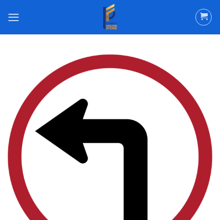
ข้าม
ไป
ยัง
เนื้อหา