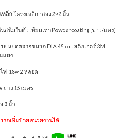
เหล็ก
โครงเหล็กกล่อง 2×2 นิ้ว
ันสนิมในตัว เทียบเท่า Powder coating (ขาว/แดง)
้าย
หยุดตรวจขนาด DIA 45 cm. สติกเกอร์ 3M
อนแสง
ไฟ
18w 2 หลอด
ฟ
ยาว 15 เมตร
้อ 8 นิ้ว
ารถเพิ่มป้ายหน่วยงานได้