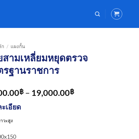
ัก
/
แผงกั้น
ยสามเหลี่ยมหยุดตรวจ
ตรฐานราชการ
Price
00.00
–
19,000.00
฿
฿
range:
ะเอียด
7,500.00฿
through
ยาวxสูง
19,000.00฿
00x150