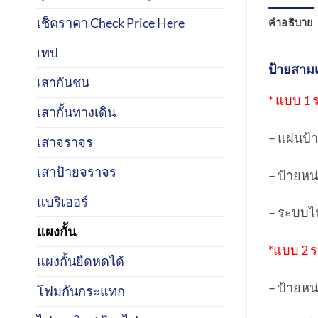
เช็คราคา Check Price Here
คำอธิบาย
เทป
ป้ายสาม
เสากันชน
* แบบ 1
เสากั้นทางเดิน
– แผ่นป
เสาจราจร
เสาป้ายจราจร
– ป้ายห
แบริเออร์
– ระบบไ
แผงกั้น
*แบบ 2 
แผงกั้นยืดหดได้
– ป้ายห
โฟมกันกระแทก