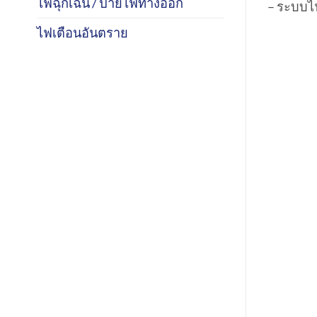
ไฟฉุกเฉิน / ป้ายไฟทางออก
– ระบบไ
ไฟเตือนอันตราย