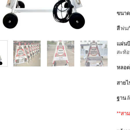
ขนาด
สี
พ่นก
แผ่นป
สะท้
หลอด
สายไ
ฐาน
ล
**สาม